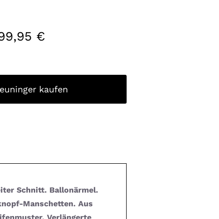
99,95
€
reuninger kaufen
ter Schnitt. Ballonärmel.
knopf-Manschetten. Aus
ifenmuster. Verlängerte