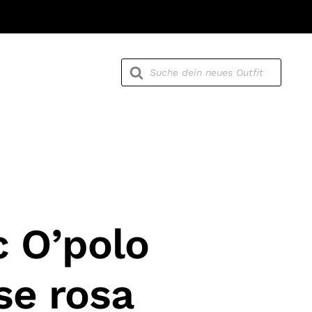
Products
search
 O’polo
se rosa