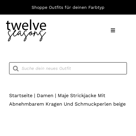
Zum
Shoppe Outfits für deinen Farbtyp
Inhalt
springen
Toggle
Navigation
Nach F
Products
search
Bekleid
Accesso
Startseite
|
Damen
|
Maje Strickjacke Mit
Abnehmbarem Kragen Und Schmuckperlen beige