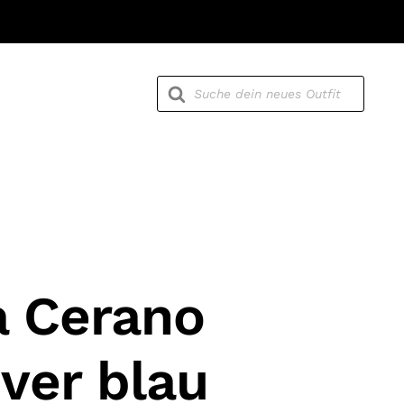
Products
search
a Cerano
ver blau