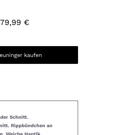
179,99
€
reuninger kaufen
ader Schnitt.
itt. Rippbündchen an
. Weiche Haptik.