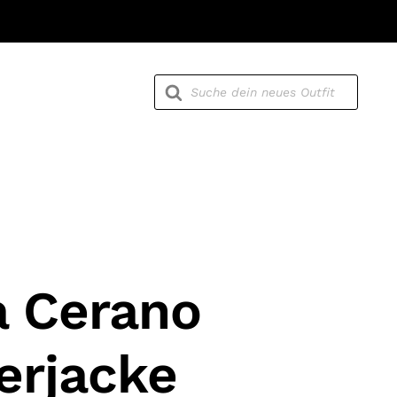
Products
search
a Cerano
erjacke