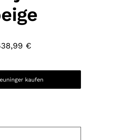
eige
638,99
€
reuninger kaufen