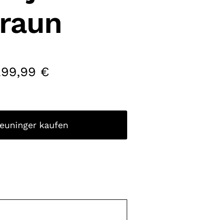
raun
299,99
€
reuninger kaufen