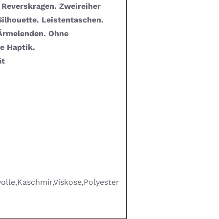
. Reverskragen. Zweireiher
ilhouette. Leistentaschen.
 Ärmelenden. Ohne
te Haptik.
ät
lle,Kaschmir,Viskose,Polyester