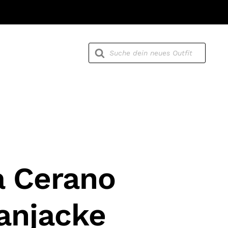
Products
search
a Cerano
anjacke