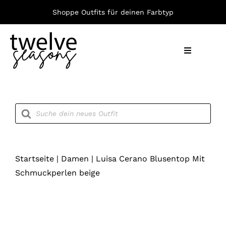
Zum
Shoppe Outfits für deinen Farbtyp
Inhalt
springen
Toggle
Navigation
Nach F
Products
search
Bekleid
Accesso
Startseite
|
Damen
|
Luisa Cerano Blusentop Mit
Schmuckperlen beige