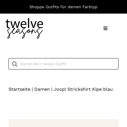
Zum
Shoppe Outfits für deinen Farbtyp
Inhalt
springen
Toggle
Navigation
Nach F
Products
search
Bekleid
Accesso
Startseite
|
Damen
|
Joop! Strickshirt Kipe blau