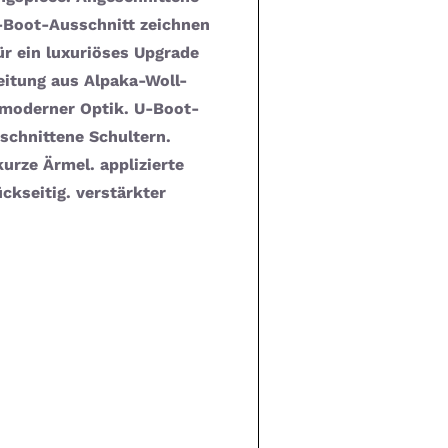
-Boot-Ausschnitt zeichnen
ür ein luxuriöses Upgrade
eitung aus Alpaka-Woll-
n moderner Optik. U-Boot-
schnittene Schultern.
urze Ärmel. applizierte
ckseitig. verstärkter