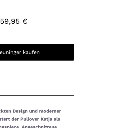
159,95
€
reuninger kaufen
ickten Design und moderner
stert der Pullover Katja als
ingspiece. Angeschnittene