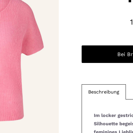
Bei B
Beschreibung
Im locker gestr
Silhouette begei
feminines Liebl