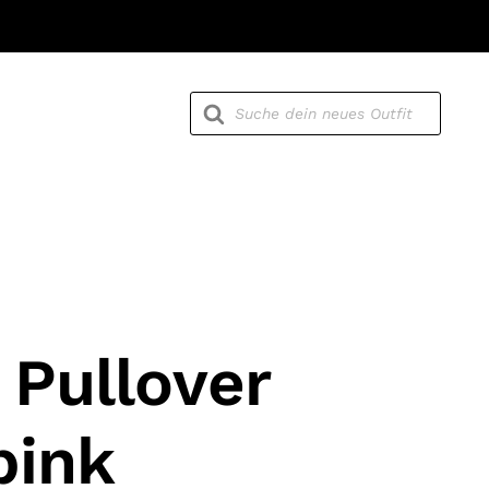
Products
search
 Pullover
pink