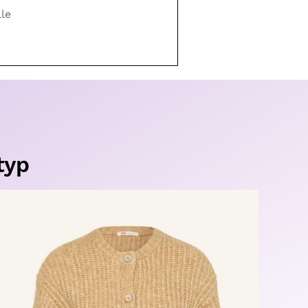
le
typ