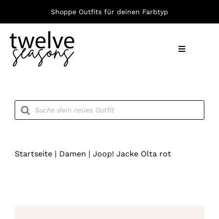
Zum
Shoppe Outfits für deinen Farbtyp
Inhalt
springen
Toggle
Navigation
Nach F
Products
search
Bekleid
Accesso
Startseite
|
Damen
|
Joop! Jacke Olta rot