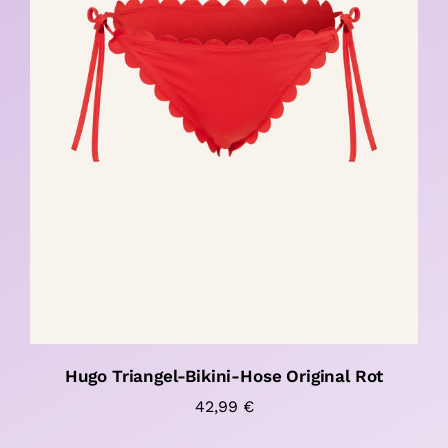
Hugo Triangel-Bikini-Hose Original Rot
42,99
€