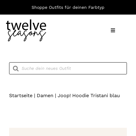
Zum
Shoppe Outfits für deinen Farbtyp
Inhalt
springen
Toggle
Navigation
Nach F
Products
search
Bekleid
Accesso
Startseite
|
Damen
|
Joop! Hoodie Tristani blau