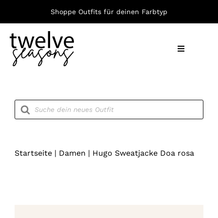
Zum
Shoppe Outfits für deinen Farbtyp
Inhalt
springen
Toggle
Navigation
Nach F
Products
search
Bekleid
Accesso
Startseite
|
Damen
|
Hugo Sweatjacke Doa rosa