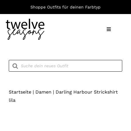
Zum
Shoppe Outfits für deinen Farbtyp
Inhalt
springen
Toggle
Navigation
Nach F
Products
search
Bekleid
Accesso
Startseite
|
Damen
|
Darling Harbour Strickshirt
lila