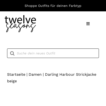
Zum
Shoppe Outfits für deinen Farbtyp
Inhalt
springen
Toggle
Navigation
Nach F
Products
search
Bekleid
Accesso
Startseite
|
Damen
|
Darling Harbour Strickjacke
beige