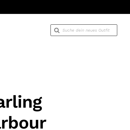
Products
search
rling
rbour