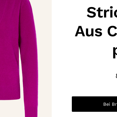
Stri
Aus 
Bei B