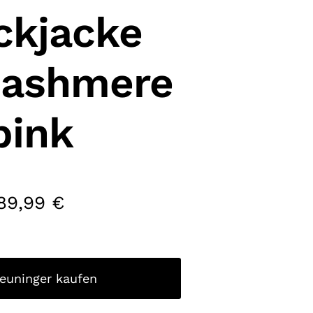
ckjacke
Cashmere
pink
89,99
€
reuninger kaufen