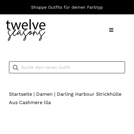
Zum
Shoppe Outfits für deinen Farbtyp
Inhalt
springen
Toggle
Navigation
Nach F
Products
search
Bekleid
Accesso
Startseite
|
Damen
|
Darling Harbour Strickhülle
Aus Cashmere lila