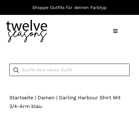
Zum
Shoppe Outfits für deinen Farbtyp
Inhalt
springen
Toggle
Navigation
Nach F
Products
search
Bekleid
Accesso
Startseite
|
Damen
|
Darling Harbour Shirt Mit
3/4-Arm blau