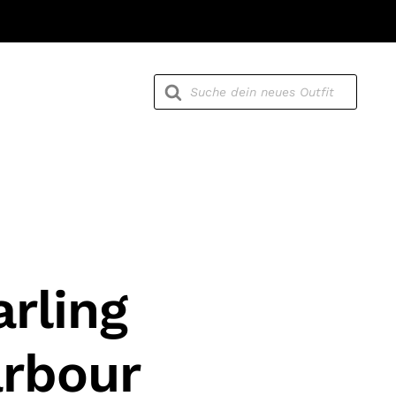
Products
search
rling
rbour