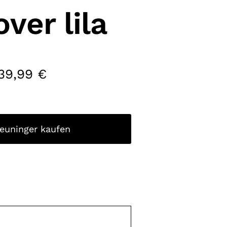
over lila
39,99
€
reuninger kaufen