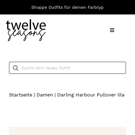
Zum
Shoppe Outfits für deinen Farbtyp
Inhalt
springen
Toggle
Navigation
Nach F
Products
search
Bekleid
Accesso
Startseite
|
Damen
|
Darling Harbour Pullover lila