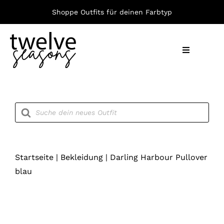
Zum
Shoppe Outfits für deinen Farbtyp
Inhalt
springen
Toggle
Navigation
Nach F
Products
search
Bekleid
Accesso
Startseite
|
Bekleidung
|
Darling Harbour Pullover
blau