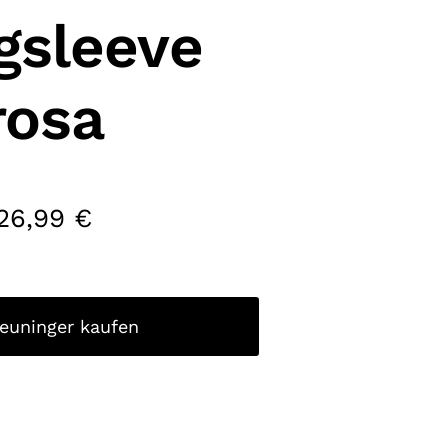
gsleeve
rosa
26,99
€
reuninger kaufen