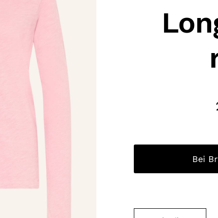
Lon
Bei B