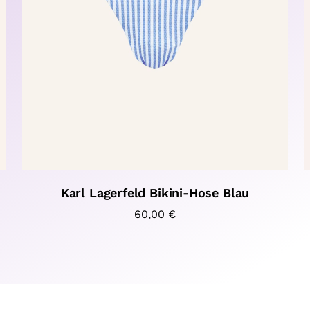
Karl Lagerfeld Bikini-Hose Blau
60,00
€