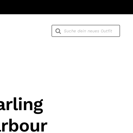
Products
search
rling
rbour