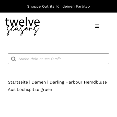
Zum
Shoppe Outfits für deinen Farbtyp
Inhalt
springen
Toggle
Navigation
Nach F
Products
search
Bekleid
Accesso
Startseite
|
Damen
|
Darling Harbour Hemdbluse
Aus Lochspitze gruen