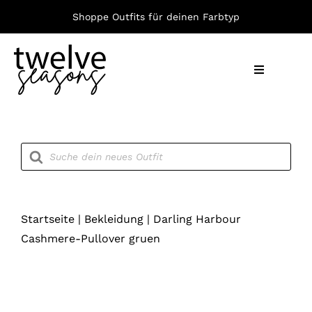
Zum
Shoppe Outfits für deinen Farbtyp
Inhalt
springen
Toggle
Navigation
Nach F
Products
search
Bekleid
Accesso
Startseite
|
Bekleidung
|
Darling Harbour
Cashmere-Pullover gruen