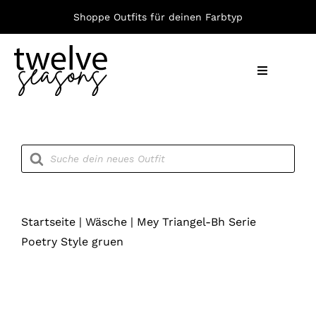
Zum
Shoppe Outfits für deinen Farbtyp
Inhalt
springen
Toggle
Navigation
Nach F
Products
search
Bekleid
Accesso
Startseite
|
Wäsche
|
Mey Triangel-Bh Serie
Poetry Style gruen