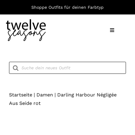
Zum
Shoppe Outfits für deinen Farbtyp
Inhalt
springen
Toggle
Navigation
Nach F
Products
search
Bekleid
Accesso
Startseite
|
Damen
|
Darling Harbour Négligée
Aus Seide rot