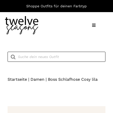
Zum
Shoppe Outfits für deinen Farbtyp
Inhalt
springen
Toggle
Navigation
Nach F
Products
search
Bekleid
Accesso
Startseite
|
Damen
|
Boss Schlafhose Cosy lila