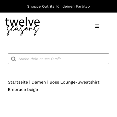
Zum
Shoppe Outfits für deinen Farbtyp
Inhalt
springen
Toggle
Navigation
Nach F
Products
search
Bekleid
Accesso
Startseite
|
Damen
|
Boss Lounge-Sweatshirt
Embrace beige