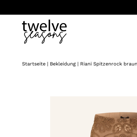
Zum
Inhalt
springen
Startseite
|
Bekleidung
|
Riani Spitzenrock brau