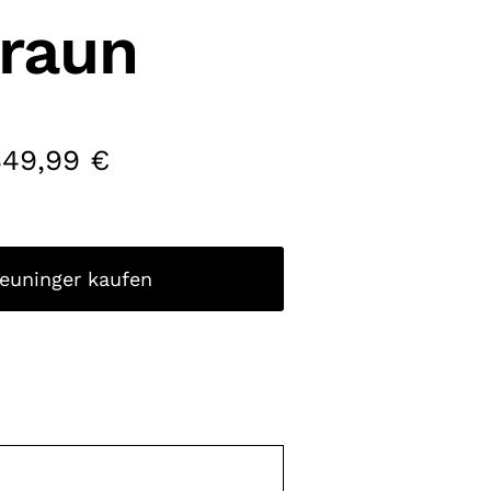
raun
349,99
€
reuninger kaufen