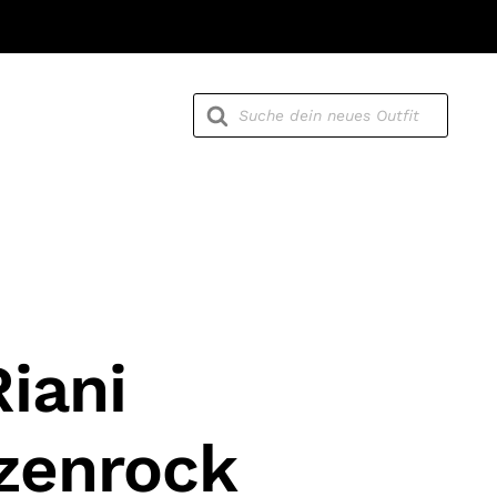
Products
search
Riani
zenrock