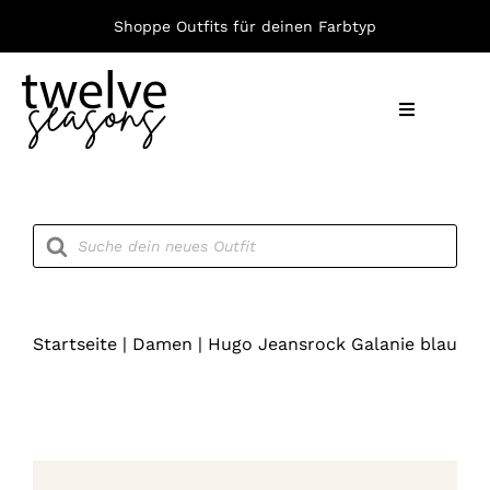
Zum
Shoppe Outfits für deinen Farbtyp
Inhalt
springen
Toggle
Navigation
Nach F
Products
search
Bekleid
Accesso
Startseite
|
Damen
|
Hugo Jeansrock Galanie blau