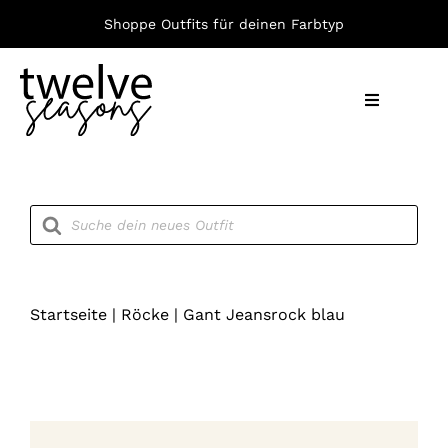
Zum
Shoppe Outfits für deinen Farbtyp
Inhalt
springen
Toggle
Navigation
Nach F
Products
search
Bekleid
Accesso
Startseite
|
Röcke
|
Gant Jeansrock blau