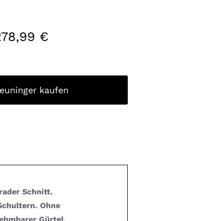
278,99
€
reuninger kaufen
rader Schnitt.
Schultern. Ohne
nehmbarer Gürtel.