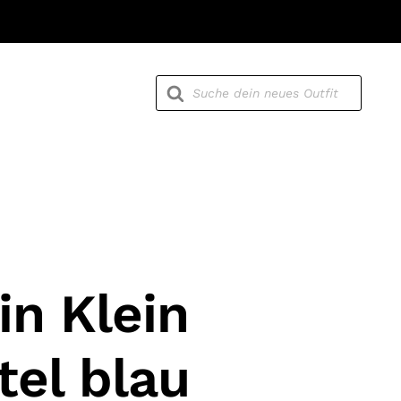
Products
search
in Klein
el blau