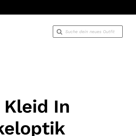
Products
search
 Kleid In
eloptik