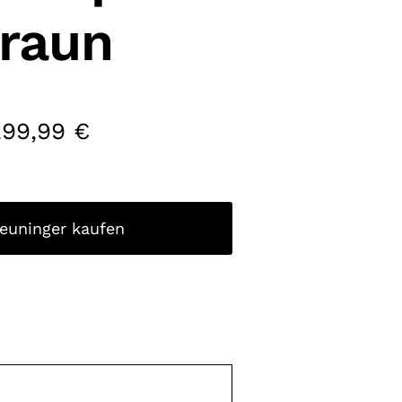
raun
299,99
€
reuninger kaufen