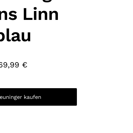
ns Linn
blau
69,99
€
reuninger kaufen