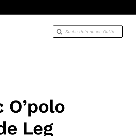
Products
search
 O’polo
de Leg