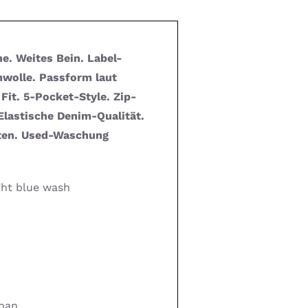
e. Weites Bein. Label-
mwolle. Passform laut
 Fit. 5-Pocket-Style. Zip-
Elastische Denim-Qualität.
lten. Used-Waschung
ght blue wash
han