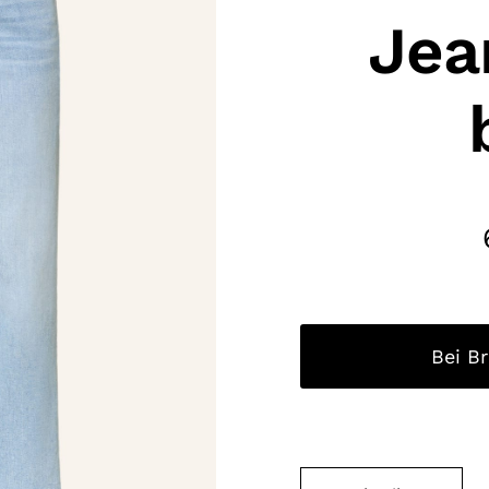
Jea
Bei B