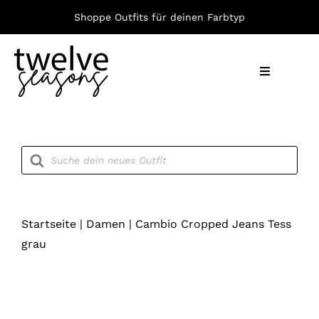
Zum
Shoppe Outfits für deinen Farbtyp
Inhalt
springen
Toggle
Navigation
Nach F
Products
search
Bekleid
Accesso
Startseite
|
Damen
|
Cambio Cropped Jeans Tess
grau