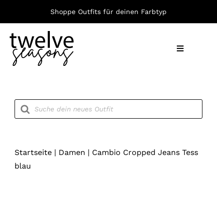
Zum
Shoppe Outfits für deinen Farbtyp
Inhalt
springen
Toggle
Navigation
Nach F
Products
search
Bekleid
Accesso
Startseite
|
Damen
|
Cambio Cropped Jeans Tess
blau