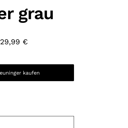
er grau
129,99
€
reuninger kaufen