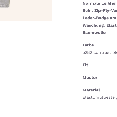
Normale Leibhöh
Bein. Zip-Fly-Ve
Leder-Badge am 
Waschung. Elast
Baumwolle
Farbe
5282 contrast b
Fit
Muster
Material
Elastomultieste