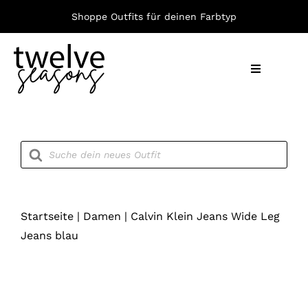
Zum
Shoppe Outfits für deinen Farbtyp
Inhalt
springen
Toggle
Navigation
Nach F
Products
search
Bekleid
Accesso
Startseite
|
Damen
|
Calvin Klein Jeans Wide Leg
Jeans blau