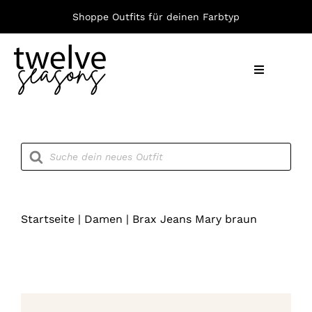
Zum
Shoppe Outfits für deinen Farbtyp
Inhalt
springen
Toggle
Navigation
Nach F
Products
search
Bekleid
Accesso
Startseite
|
Damen
|
Brax Jeans Mary braun