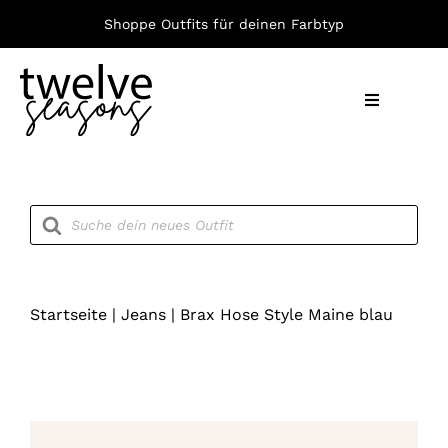
Zum
Shoppe Outfits für deinen Farbtyp
Inhalt
springen
Toggle
Navigation
Nach F
Products
search
Bekleid
Accesso
Startseite
|
Jeans
|
Brax Hose Style Maine blau