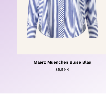
Maerz Muenchen Bluse Blau
89,99
€