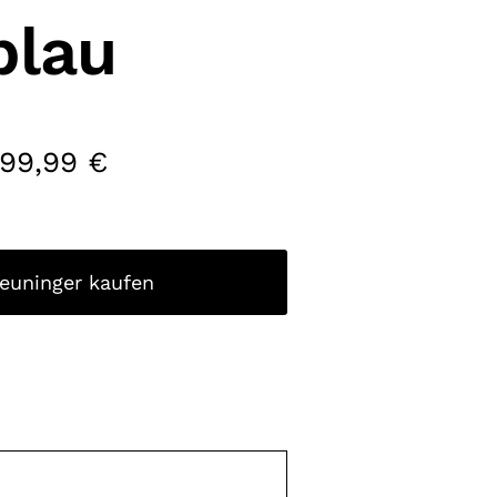
blau
199,99
€
reuninger kaufen