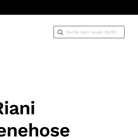
Products
search
Riani
enehose