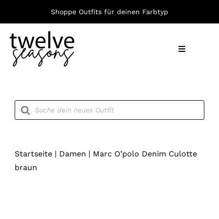
Zum
Shoppe Outfits für deinen Farbtyp
Inhalt
springen
Toggle
Navigation
Nach F
Products
search
Bekleid
Accesso
Startseite
|
Damen
|
Marc O’polo Denim Culotte
braun