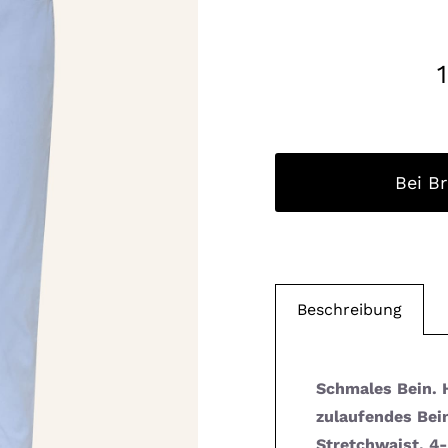
Bei B
Beschreibung
Schmales Bein. 
zulaufendes Bein
Stretchwaist. 4-