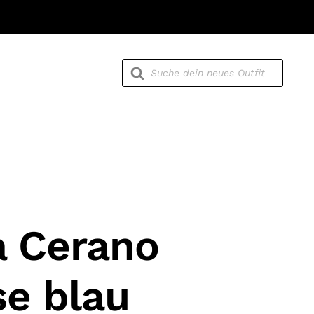
Products
search
a Cerano
e blau