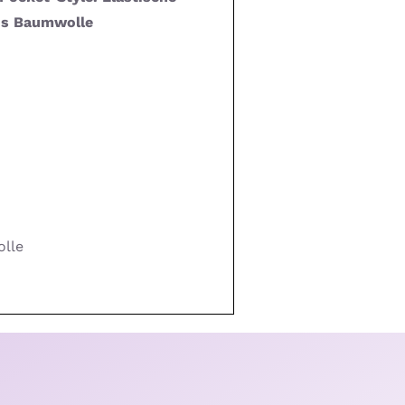
us Baumwolle
lle