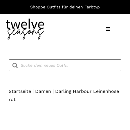
Zum
Shoppe Outfits für deinen Farbtyp
Inhalt
springen
Toggle
Navigation
Nach F
Products
search
Bekleid
Accesso
Startseite
|
Damen
|
Darling Harbour Leinenhose
rot