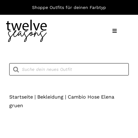
Zum
Shoppe Outfits für deinen Farbtyp
Inhalt
springen
Toggle
Navigation
Nach F
Products
search
Bekleid
Accesso
Startseite
|
Bekleidung
|
Cambio Hose Elena
gruen