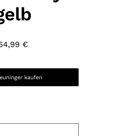
gelb
64,99
€
reuninger kaufen