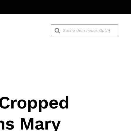
Products
search
 Cropped
ns Mary