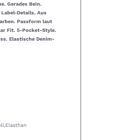
e. Gerades Bein.
 Label-Details. Aus
arben. Passform laut
lar Fit. 5-Pocket-Style.
uss. Elastische Denim-
ll,Elasthan