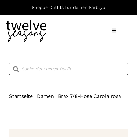
Zum
Shoppe Outfits für deinen Farbtyp
Inhalt
springen
Toggle
Navigation
Nach F
Products
search
Bekleid
Accesso
Startseite
|
Damen
|
Brax 7/8-Hose Carola rosa