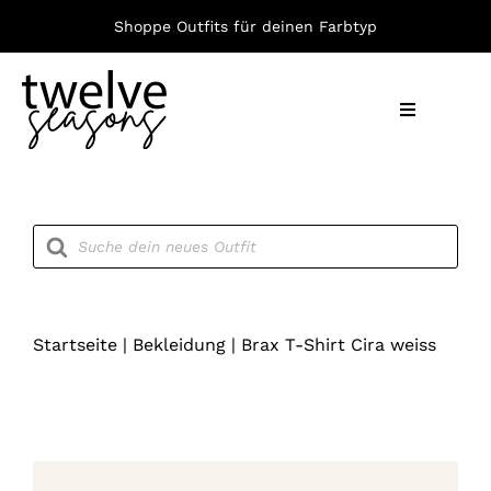
Zum
Shoppe Outfits für deinen Farbtyp
Inhalt
springen
Toggle
Navigation
Nach F
Products
search
Bekleid
Accesso
Startseite
|
Bekleidung
|
Brax T-Shirt Cira weiss