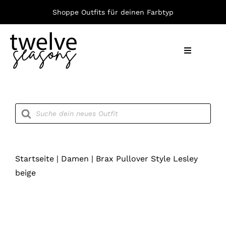
Zum
Shoppe Outfits für deinen Farbtyp
Inhalt
springen
Toggle
Navigation
Nach F
Products
search
Bekleid
Accesso
Startseite
|
Damen
|
Brax Pullover Style Lesley
beige