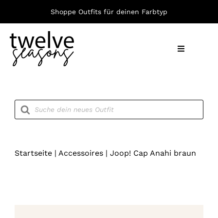
Zum
Shoppe Outfits für deinen Farbtyp
Inhalt
springen
Toggle
Navigation
Nach F
Products
search
Bekleid
Accesso
Startseite
|
Accessoires
|
Joop! Cap Anahi braun